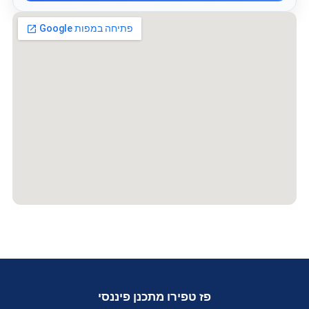
פז טפירו מתכנן פיננסי